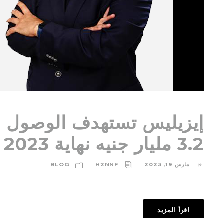
إيزيليس تستهدف الوصول ب
3.2 مليار جنيه نهاية 2023
مارس 19, 2023
H2NNF
BLOG
اقرأ المزيد