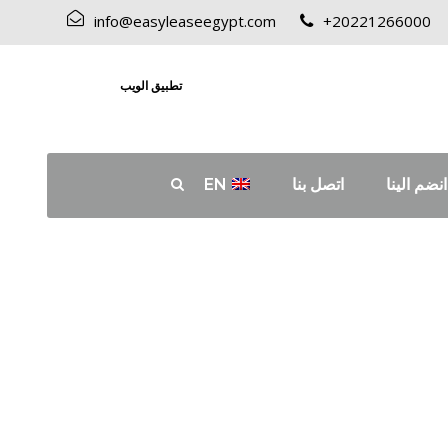
info@easyleaseegypt.com
+20221266000
تطبيق الويب
انضم الينا
اتصل بنا
EN
Day
مارس 19, 2023