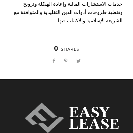
ﺧﺪﻣﺎت اﻻﺳﺘﺸﺎرات اﻟﻤﺎﻟﯿﺔ وإﻋﺎدة اﻟﮭﯿﻜﻠﺔ وﺗﺮوﯾﺞ
وﺗﻐﻄﯿﺔ طﺮوﺣﺎت أدوات اﻟﺪﯾﻦ اﻟﺘﻘﻠﯿﺪﯾﺔ واﻟﻤﺘﻮاﻓﻘﺔ ﻣﻊ
اﻟﺸﺮﯾﻌﺔ اﻹﺳﻼﻣﯿﺔ واﻻﻛﺘﺘﺎب ﻓﯿﮭا.
0
SHARES