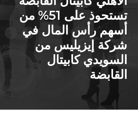
الأهلي كابيتال القابضة
تستحوذ على 51% من
أسهم رأس المال في
شركة إيزيليس من
السويدي كابيتال
القابضة