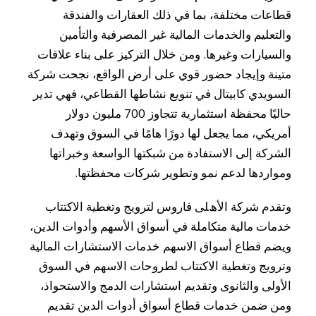
قطاعات مختلفة، بما في ذلك العقارات والفندقة
والتعليم والخدمات المالية غير المصرفية والتأمين
والسيارات وغيرها. ومن خلال التركيز على بناء علاقات
متينة وإيجاد حضور قوي على أرض الواقع، نجحت شركة
السويدي كابيتال في تنويع نشاطها القطاعي، فهي تدير
حاليًا محفظة استثمارية تتجاوز 700 مليون دولار
أمريكي، مما يجعل لها دورًا هامًا في السوق وتهدف
الشركة إلى الاستفادة من شبكتها الواسعة وخبراتها
ومواردها لدعم نمو وتطوير شركات محفظتها.
وﺗﻘﺪم ﺷﺮﻛﺔ اﻷھﻠﻰ ﻓﺎروس ﻟﺘﺮوﯾﺞ وﺗﻐﻄﯿﺔ اﻻﻛﺘﺘﺎب
ﺧﺪﻣﺎت ﻣﺎﻟﯿﺔ ﻣﺘﻜﺎﻣﻠﺔ ﻓﻲ أﺳﻮاق اﻷﺳﮭﻢ وأدوات اﻟﺪﯾﻦ،
وﯾﻀﻢ ﻗﻄﺎع أﺳﻮاق اﻻﺳﮭﻢ ﺧﺪﻣﺎت اﻻﺳﺘﺸﺎرات اﻟﻤﺎﻟﯿﺔ
وﺗﺮوﯾﺞ وﺗﻐﻄﯿﺔ اﻻﻛﺘﺘﺎب ﻟﻄﺮوﺣﺎت اﻻﺳﮭﻢ ﻓﻲ اﻟﺴﻮق
اﻷوﻟﻰ واﻟﺜﺎﻧﻮى وﺗﻘﺪﯾﻢ اﺳﺘﺸﺎرات اﻟﺪﻣﺞ واﻻﺳﺘﺤﻮاذ،
وﻣﻦ ﺿﻤﻦ ﺧﺪﻣﺎت ﻗﻄﺎع أﺳﻮاق أدوات اﻟﺪﯾﻦ ﺗﻘﺪﯾﻢ